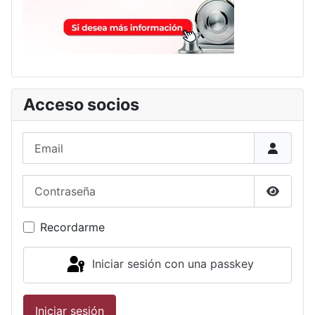
Acceso socios
Email
Contraseña
Show P
Recordarme
Iniciar sesión con una passkey
Iniciar sesión