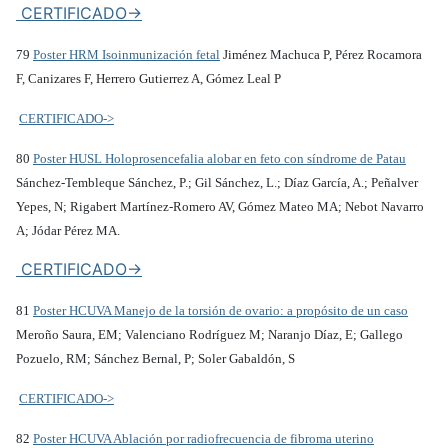
CERTIFICADO->
79
Poster HRM Isoinmunización fetal
Jiménez Machuca P, Pérez Rocamora
F, Canizares F, Herrero Gutierrez A, Gómez Leal P
CERTIFICADO->
80
Poster HUSL Holoprosencefalia alobar en feto con síndrome de Patau
Sánchez-Tembleque Sánchez, P.; Gil Sánchez, L.; Díaz García, A.; Peñalver
Yepes, N; Rigabert Martínez-Romero AV, Gómez Mateo MA; Nebot Navarro
A; Jódar Pérez MA.
CERTIFICADO->
81
Poster HCUVA Manejo de la torsión de ovario: a propósito de un caso
Meroño Saura, EM; Valenciano Rodríguez M; Naranjo Díaz, E; Gallego
Pozuelo, RM; Sánchez Bernal, P; Soler Gabaldón, S
CERTIFICADO->
82
Poster HCUVA Ablación por radiofrecuencia de fibroma uterino