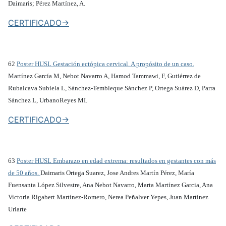
Daimaris; Pérez Martínez, A.
CERTIFICADO->
62
Poster HUSL Gestación ectópica cervical. A propósito de un caso.
Martínez García M, Nebot Navarro A, Hamod Tammawi, F, Gutiérrez de
Rubalcava Subiela L, Sánchez-Tembleque Sánchez P, Ortega Suárez D, Parra
Sánchez L, UrbanoReyes MI.
CERTIFICADO->
63
Poster HUSL Embarazo en edad extrema: resultados en gestantes con más
de 50 años.
Daimaris Ortega Suarez, Jose Andres Martín Pérez, María
Fuensanta López Silvestre, Ana Nebot Navarro, Marta Martínez Garcia, Ana
Victoria Rigabert Martínez-Romero, Nerea Peñalver Yepes, Juan Martínez
Uriarte