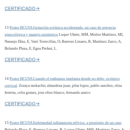
CERTIFICADO->
13
Poster HCUVA Gestación ectópica accidentada: un caso de urgencia
ginecológica y manejo quirúrgico
Luque Ufarte, MM, Merlos Martinez, MI,
Naranjo Díaz, E, Varó Torrecillas, O, Barroso Linares, R, Martínez Zarco, A,
Belando Plaza, E, Egea Prefasi, L.
CERTIFICADO->
14
Poster HCUVA Cuando el embarazo implanta donde no debe: ectópico
cervical
. Zoraya mokachir, almudena juan, pilar lopez, pablo sanchez, elisa
ferreira, celia gomez, jose eliso blanco, fernando araico
CERTIFICADO->
15
Poster HCUVA Enfermedad inflamatoria pélvica: a propósito de un caso
Belando Plaza, E; Barroso Linares, R; Luque Ufarte, MM; Martínez Zarco, A;