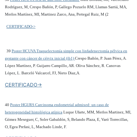
Rodríguez, M, Crespo Bañón, P, Gallego Pozuelo RM, Llamas Sarriá, MA,
Merlos Martínez, MI, Martinez Zarco, Ana, Pertegal Ruiz, M (2
CERTIFICADO->
39
Poster HCUVA Traquelectomía simple con linfadenectomía pélvica en
gestante con cáncer de cérvix inicial (ib1)
Crespo Bañón, P. Juan Pérez, A.
López Martínez, P. Guijarro Campillo, AR. Oliva Sánchez, R. Canovas
López, L. Barceló Valcarcel, FJ, Nieto Diaz,A.
CERTIFICADO->
40
Poster HGURS Carcinoma endometrial admixed: un caso de
heterogeneidad histológica atípica
Luque Ufarte, MM, Merlos Martinez, MI,
Gómez Meseguer, C, Soler Gabaldón, S, Belando Plaza, E, Varó Torrecillas,
O, Egea Prefasi, L, Machado Linde, F.