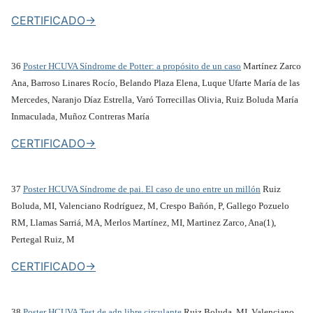
CERTIFICADO->
36
Poster HCUVA Síndrome de Potter: a propósito de un caso
Martínez Zarco
Ana, Barroso Linares Rocío, Belando Plaza Elena, Luque Ufarte María de las
Mercedes, Naranjo Díaz Estrella, Varó Torrecillas Olivia, Ruiz Boluda María
Inmaculada, Muñoz Contreras María
CERTIFICADO->
37
Poster HCUVA Síndrome de pai. El caso de uno entre un millón
Ruiz
Boluda, MI, Valenciano Rodríguez, M, Crespo Bañón, P, Gallego Pozuelo
RM, Llamas Sarriá, MA, Merlos Martínez, MI, Martinez Zarco, Ana(1),
Pertegal Ruiz, M
CERTIFICADO->
38
Poster HCUVA Test de adn libre circulante
Ruiz Boluda, MI, Valenciano