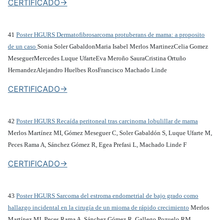
CERTIFICADO->
41
Poster HGURS Dermatofibrosarcoma protuberans de mama: a proposito
de un caso
Sonia Soler GabaldonMaria Isabel Merlos MartinezCelia Gomez
MeseguerMercedes Luque UfarteEva Meroño SauraCristina Ortuño
HernandezAlejandro Huelbes RosFrancisco Machado Linde
CERTIFICADO->
42
Poster HGURS Recaída peritoneal tras carcinoma lobulillar de mama
Merlos Martínez MI, Gómez Meseguer C, Soler Gabaldón S, Luque Ufarte M,
Peces Rama A, Sánchez Gómez R, Egea Prefasi L, Machado Linde F
CERTIFICADO->
43
Poster HGURS Sarcoma del estroma endometrial de bajo grado como
hallazgo incidental en la cirugía de un mioma de rápido crecimiento
Merlos
Martínez MI, Peces Rama A, Sánchez Gómez R, Gallego Pozuelo RM,