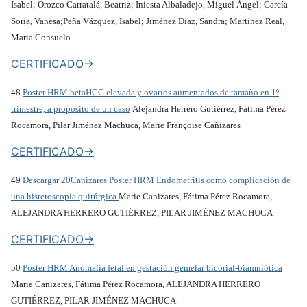
Isabel; Orozco Carratalá, Beatriz; Iniesta Albaladejo, Miguel Ángel; García
Soria, Vanesa;Peña Vázquez, Isabel; Jiménez Díaz, Sandra; Martínez Real,
Maria Consuelo.
CERTIFICADO->
48
Poster HRM betaHCG elevada y ovarios aumentados de tamaño en 1º
trimestre, a propósito de un caso
Alejandra Herrero Gutiérrez, Fátima Pérez
Rocamora, Pilar Jiménez Machuca, Marie Françoise Cañizares
CERTIFICADO->
49
Descargar 20Canizares
Poster HRM Endometritis como complicación de
una histeroscopia quirúrgica
Marie Canizares, Fátima Pérez Rocamora,
ALEJANDRA HERRERO GUTIÉRREZ, PILAR JIMÉNEZ MACHUCA
CERTIFICADO->
50
Poster HRM Anomalía fetal en gestación gemelar bicorial-biamniótica
Marie Canizares, Fátima Pérez Rocamora, ALEJANDRA HERRERO
GUTIÉRREZ, PILAR JIMÉNEZ MACHUCA