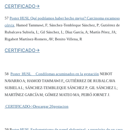
CERTIFICADO->
57
Poster HUSL Qué podríamos haber hecho mejor? Carcinoma escamoso
cérvix
. Hamod Tammawi, F; Sánchez-Tembleque Sánchez, P; Gutiérrez de
Rubalcava Subiela, L; Gil Sánchez, L; Díaz García, A; Martín Pérez, JA;
Rigabert Martínez-Romero, AV; Benito Villena, R
CERTIFICADO->
58
Poster HUSL Condilomas acuminados en la gestación
NEBOT
NAVARRO A; HAMOD TAMMAWI F,, GUTIÉRREZ DE RUBALCAVA
SUBIELA L; SÁNCHEZ-TEMBLEQUE SÁNCHEZ P; GIL SÁNCHEZ L;
MARTÍNEZ GARCÍA M; GÓMEZ MATEO MA; PEIRÓ JORNET J.
CERTIFICADO->
Descargar 20gestacion
59 P
oster HUSL Endometrioma de pared abdominal: a propósito de un caso