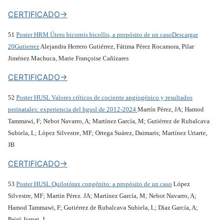
CERTIFICADO->
51
Poster HRM Útero bicornis bicollis, a propósito de un caso
Descargar
20Gutierrez
Alejandra Herrero Gutiérrez, Fátima Pérez Rocamora, Pilar
Jiménez Machuca, Marie Françoise Cañizares
CERTIFICADO->
52
Poster HUSL Valores críticos de cociente angiogénico y resultados
perinatales: experiencia del hgusl de 2012-2024
Martín Pérez, JA; Hamod
Tammawi, F; Nebot Navarro, A; Martínez García, M; Gutiérrez de Rubalcava
Subiela, L; López Silvestre, MF; Ortega Suárez, Daimaris; Martínez Uriarte,
JB
CERTIFICADO->
53
Poster HUSL Quilotórax congénito: a propósito de un caso
López
Silvestre, MF; Martín Pérez. JA; Martínez García, M; Nebot Navarro, A;
Hamod Tammawi, F; Gutiérrez de Rubalcava Subiela, L; Díaz García, A;
Peiró Jornet, J.