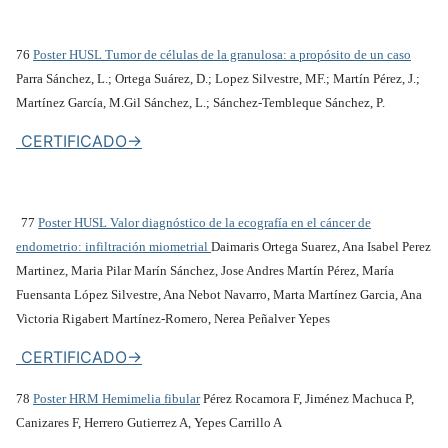
76
Poster HUSL Tumor de células de la granulosa: a propósito de un caso
Parra Sánchez, L.; Ortega Suárez, D.; Lopez Silvestre, MF.; Martín Pérez, J.;
Martínez García, M.Gil Sánchez, L.; Sánchez-Tembleque Sánchez, P.
CERTIFICADO->
77
Poster HUSL Valor diagnóstico de la ecografía en el cáncer de
endometrio: infiltración miometrial
Daimaris Ortega Suarez, Ana Isabel Perez
Martinez, Maria Pilar Marín Sánchez, Jose Andres Martín Pérez, María
Fuensanta López Silvestre, Ana Nebot Navarro, Marta Martínez Garcia, Ana
Victoria Rigabert Martínez-Romero, Nerea Peñalver Yepes
CERTIFICADO->
78
Poster HRM Hemimelia fibular
Pérez Rocamora F, Jiménez Machuca P,
Canizares F, Herrero Gutierrez A, Yepes Carrillo A