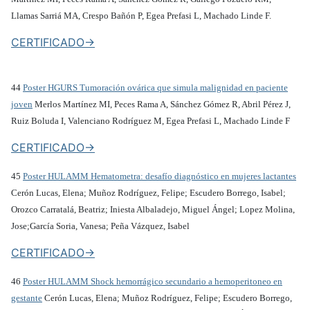
Llamas Sarriá MA, Crespo Bañón P, Egea Prefasi L, Machado Linde F.
CERTIFICADO->
44
Poster HGURS Tumoración ovárica que simula malignidad en paciente
joven
Merlos Martínez MI, Peces Rama A, Sánchez Gómez R, Abril Pérez J,
Ruiz Boluda I, Valenciano Rodríguez M, Egea Prefasi L, Machado Linde F
CERTIFICADO->
45
Poster HULAMM Hematometra: desafío diagnóstico en mujeres lactantes
Cerón Lucas, Elena; Muñoz Rodríguez, Felipe; Escudero Borrego, Isabel;
Orozco Carratalá, Beatriz; Iniesta Albaladejo, Miguel Ángel; Lopez Molina,
Jose;García Soria, Vanesa; Peña Vázquez, Isabel
CERTIFICADO->
46
Poster HULAMM Shock hemorrágico secundario a hemoperitoneo en
gestante
Cerón Lucas, Elena; Muñoz Rodríguez, Felipe; Escudero Borrego,