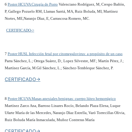
6
Poster HCUVA Cirugía de Porro
Valenciano Rodríguez, M, Crespo Bañón,
P, Gallego Pozuelo RM, Llamas Sarriá, MA, Ruiz Boluda, MI, Martínez
Nortes, ME,Naranjo Díaz, E, Carrascosa Romero, MC.
CERTIFICADO->
7
Poster HUSL Infección fetal por citomegalovirus: a propósito de un caso
Parra Sánchez, L.; Ortega Suárez, D.; Lopez Silvestre, MF.; Martín Pérez, J.;
Martínez García, M.Gil Sánchez, L.; Sánchez-Tembleque Sánchez, P.
CERTIFICADO->
8
Poster HCUVA Masas anexiales benignas: cuerpo lúteo hemorrágico
Martínez Zarco Ana, Barroso Linares Rocío, Belando Plaza Elena, Luque
Ufarte María de las Mercedes, Naranjo Díaz Estrella, Varó Torrecillas Olivia,
Ruiz Boluda María Inmaculada, Muñoz Contreras María
CERTIFICADO->