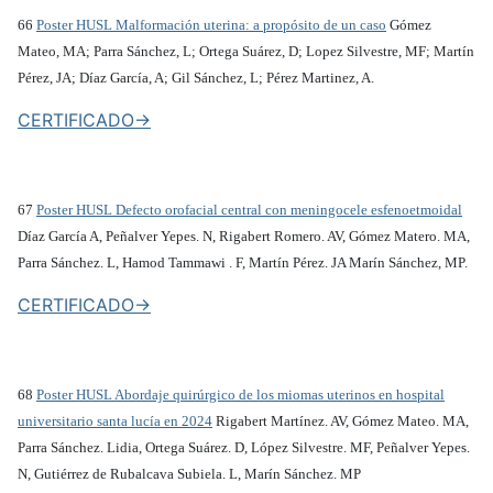
66
Poster HUSL Malformación uterina: a propósito de un caso
Gómez
Mateo, MA; Parra Sánchez, L; Ortega Suárez, D; Lopez Silvestre, MF; Martín
Pérez, JA; Díaz García, A; Gil Sánchez, L; Pérez Martinez, A.
CERTIFICADO->
67
Poster HUSL Defecto orofacial central con meningocele esfenoetmoidal
Díaz García A, Peñalver Yepes. N, Rigabert Romero. AV, Gómez Matero. MA,
Parra Sánchez. L, Hamod Tammawi . F, Martín Pérez. JA Marín Sánchez, MP.
CERTIFICADO->
68
Poster HUSL Abordaje quirúrgico de los miomas uterinos en hospital
universitario santa lucía en 2024
Rigabert Martínez. AV, Gómez Mateo. MA,
Parra Sánchez. Lidia, Ortega Suárez. D, López Silvestre. MF, Peñalver Yepes.
N, Gutiérrez de Rubalcava Subiela. L, Marín Sánchez. MP