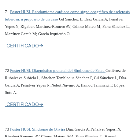
71
Poster HUSL Rabdomioma cardiaco como signo ecográfico de esclerosis
tuberosa: a propósito de un caso
Gil Sánchez L; Díaz García A; Peñalver
Yepes N; Rigabert Martínez-Romero AV; Gómez Mateo M; Parra Sánchez L;
Martínez García M; García Izquierdo O
CERTIFICADO->
72
Poster HUSL Diagnóstico prenatal del Síndrome de Patau
Gutiérrez de
Rubalcava Subiela L, Sánchez-Tembleque Sánchez P, Gil Sánchez L, Díaz
García A, Peñalver Yepes N, Nebot Navarro A, Hamod Tammawi F, López
Soto A.
CERTIFICADO->
73
Poster HUSL Síndrome de Ohvira
Díaz García A, Peñalver Yepes. N,
Rigabert Romero. AV, Gómez Matero. MA, Parra Sánchez. L, Hamod