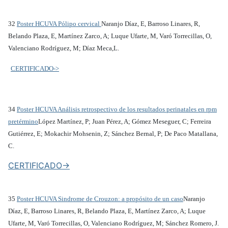
32
Poster HCUVA Pólipo cervical
Naranjo Díaz, E, Barroso Linares, R,
Belando Plaza, E, Martínez Zarco, A; Luque Ufarte, M, Varó Torrecillas, O,
Valenciano Rodríguez, M; Díaz Meca,L.
CERTIFICADO->
34
Poster HCUVA Análisis retrospectivo de los resultados perinatales en rpm
pretérmino
López Martínez, P; Juan Pérez, A; Gómez Meseguer, C; Ferreira
Gutiérrez, E; Mokachir Mohsenin, Z; Sánchez Bernal, P; De Paco Matallana,
C.
CERTIFICADO->
35
Poster HCUVA Sindrome de Crouzon: a propósito de un caso
Naranjo
Díaz, E, Barroso Linares, R, Belando Plaza, E, Martínez Zarco, A; Luque
Ufarte, M, Varó Torrecillas, O, Valenciano Rodríguez, M; Sánchez Romero, J.