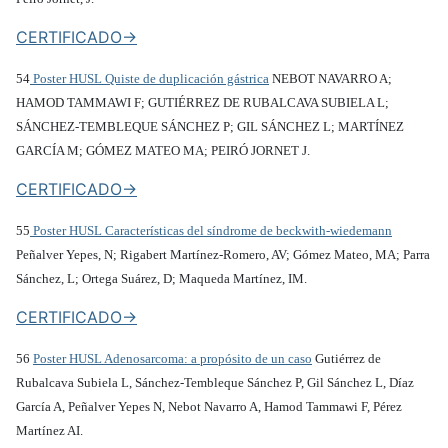
CERTIFICADO->
54
Poster HUSL Quiste de duplicación gástrica
NEBOT NAVARRO A;
HAMOD TAMMAWI F; GUTIÉRREZ DE RUBALCAVA SUBIELA L;
SÁNCHEZ-TEMBLEQUE SÁNCHEZ P; GIL SÁNCHEZ L; MARTÍNEZ
GARCÍA M; GÓMEZ MATEO MA; PEIRÓ JORNET J.
CERTIFICADO->
55
Poster HUSL Características del síndrome de beckwith-wiedemann
Peñalver Yepes, N; Rigabert Martínez-Romero, AV; Gómez Mateo, MA; Parra
Sánchez, L; Ortega Suárez, D; Maqueda Martínez, IM.
CERTIFICADO->
56
Poster HUSL Adenosarcoma: a propósito de un caso
Gutiérrez de
Rubalcava Subiela L, Sánchez-Tembleque Sánchez P, Gil Sánchez L, Díaz
García A, Peñalver Yepes N, Nebot Navarro A, Hamod Tammawi F, Pérez
Martínez AI.