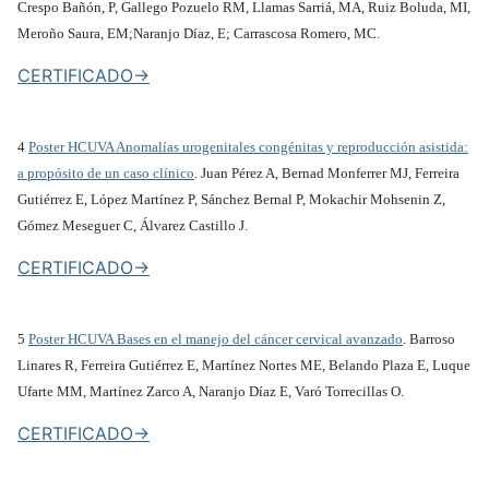
Crespo Bañón, P, Gallego Pozuelo RM, Llamas Sarriá, MA, Ruiz Boluda, MI,
Meroño Saura, EM;Naranjo Díaz, E; Carrascosa Romero, MC.
CERTIFICADO->
4
Poster HCUVA Anomalías urogenitales congénitas y reproducción asistida:
a propósito de un caso clínico
. Juan Pérez A, Bernad Monferrer MJ, Ferreira
Gutiérrez E, López Martínez P, Sánchez Bernal P, Mokachir Mohsenin Z,
Gómez Meseguer C, Álvarez Castillo J.
CERTIFICADO->
5
Poster HCUVA Bases en el manejo del cáncer cervical avanzado
. Barroso
Linares R, Ferreira Gutiérrez E, Martínez Nortes ME, Belando Plaza E, Luque
Ufarte MM, Martínez Zarco A, Naranjo Díaz E, Varó Torrecillas O.
CERTIFICADO->