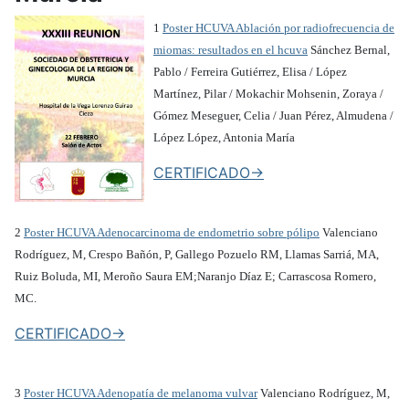
1
Poster HCUVA Ablación por radiofrecuencia de
miomas: resultados en el hcuva
Sánchez Bernal,
Pablo / Ferreira Gutiérrez, Elisa / López
Martínez, Pilar / Mokachir Mohsenin, Zoraya /
Gómez Meseguer, Celia / Juan Pérez, Almudena /
López López, Antonia María
CERTIFICADO->
2
Poster HCUVA Adenocarcinoma de endometrio sobre pólipo
Valenciano
Rodríguez, M, Crespo Bañón, P, Gallego Pozuelo RM, Llamas Sarriá, MA,
Ruiz Boluda, MI, Meroño Saura EM;Naranjo Díaz E; Carrascosa Romero,
MC.
CERTIFICADO->
3
Poster HCUVA Adenopatía de melanoma vulvar
Valenciano Rodríguez, M,